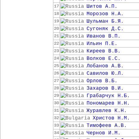
Шитов А.П.
17
Морозов Н.А.
18
Шульман Б.Я.
19
Сугоняк Д.С.
20
Иванов В.П.
21
Ильин П.Е.
22
Киреев В.В.
23
Волков Е.С.
24
Лобанов А.В.
25
Савилов Ю.Л.
26
Орлов В.Б.
27
Захаров В.И.
28
Грабарчук Н.Б.
29
Пономарев Н.Н.
30
Журавлев К.Н.
31
Христов Н.М.
32
Тимофеев А.В.
33
Чернов И.М.
34