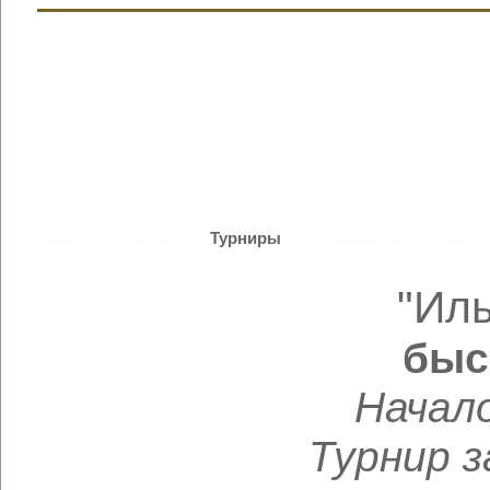
Главная
Партии
Турниры
Сообщения
База 
"Ил
быс
Начал
Турнир 