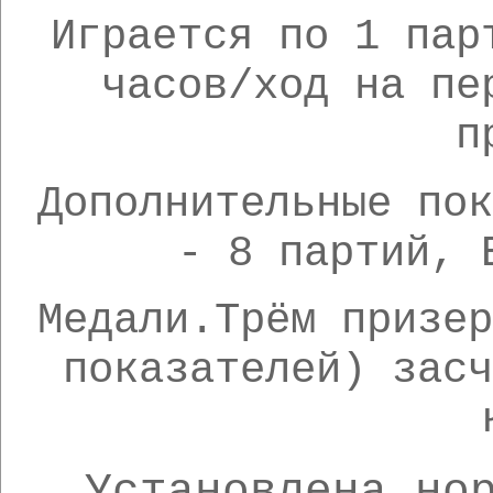
Играется по 1 пар
часов/ход на пе
п
Дополнительные по
- 8 партий, 
Медали.Трём призе
показателей) зас
Установлена но