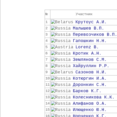
№
Участник
Крутоус А.И.
1
Малышев В.П.
2
Перевозчиков В.П
3
Гапошкин Н.Н.
4
Lorenz B.
5
Кротик А.Н.
6
Землянов С.М.
7
Хайруллин Р.Р.
8
Сазонов Н.И.
9
Котюргин И.А.
10
Доронкин С.Н.
11
Барков К.Г.
12
Колесникова К.К.
13
Алифанов О.А.
14
Илющенко Ю.Н.
15
Норченко К.Г.
16