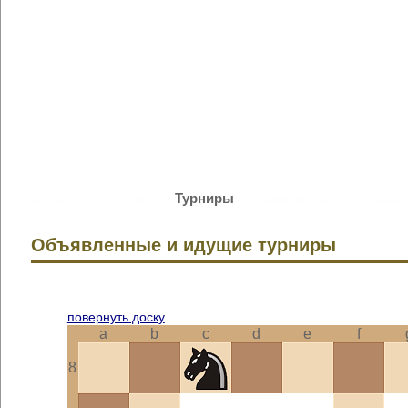
Главная
Партии
Турниры
Сообщения
База 
Объявленные и идущие турниры
повернуть доску
a
b
c
d
e
f
8