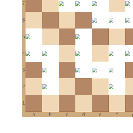
7
6
5
4
3
2
1
a
b
c
d
e
f