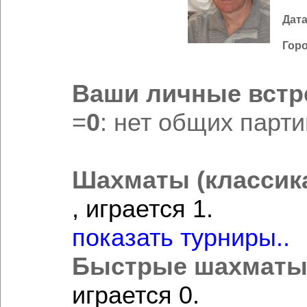
Дат
Гор
Ваши личные встре
=
0
: нет общих парти
Шахматы (классика
, играется 1.
показать турниры..
Быстрые шахматы
играется 0.