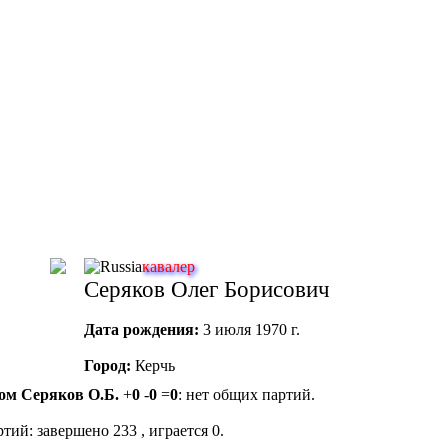
кавалер
Серяков Олег Борисович
Дата рождения:
3 июля 1970 г.
Город:
Керчь
ом Серяков О.Б.
+
0
-
0
=
0
: нет общих партий.
ртий: завершено 233 , играется 0.