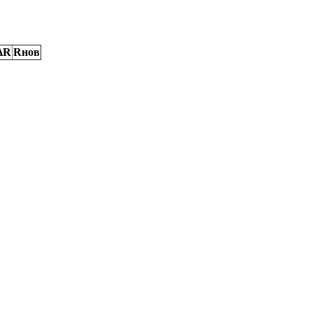
ΔR
Rнов