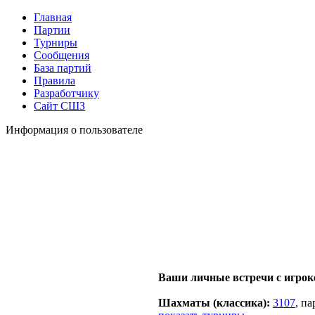
Главная
Партии
Турниры
Сообщения
База партий
Правила
Разработчику
Сайт СШЗ
Информация о пользователе
Ваши личные встречи с игрок
Шахматы (классика):
3107
, па