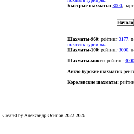
показать турниры..
Быстрые шахматы:
3000
, пар
Начало
Шахматы-960:
рейтинг
3177
, 
показать турниры..
Шахматы-100:
рейтинг
3000
, 
Шахматы-микст:
рейтинг
300
Англо-бурские шахматы:
рейт
Королевские шахматы:
рейти
Created by Александр Осипов 2022-2026