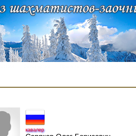
щения
База партий
Правила
Разработчику
Са
кавалер