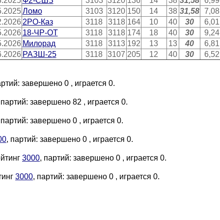
3.2025
Ф2-СШЗ
3103
3120
136
14
38
31,58
6,99
5.2025
Ломо
3103
3120
150
14
38
31,58
7,08
2.2026
2РО-Каз
3118
3118
164
10
40
30
6,01
5.2026
18-ЧР-ОТ
3118
3118
174
18
40
30
9,24
5.2026
Милорад
3118
3113
192
13
13
40
6,81
6.2026
РАЗШ-25
3118
3107
205
12
40
30
6,52
артий: завершено 0 , играется 0.
, партий: завершено 82 , играется 0.
, партий: завершено 0 , играется 0.
00
, партий: завершено 0 , играется 0.
ейтинг
3000
, партий: завершено 0 , играется 0.
тинг
3000
, партий: завершено 0 , играется 0.