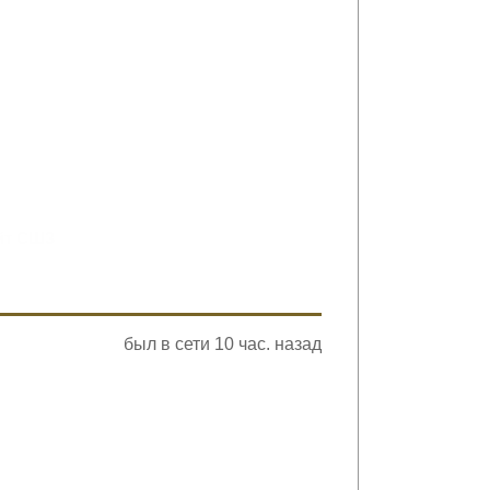
йт СШЗ
был в сети 10 час. назад