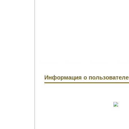
Главная
Партии
Турниры
Сооб
Информация о пользователе