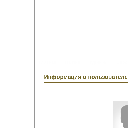
Главная
Партии
Турниры
Сооб
Информация о пользователе