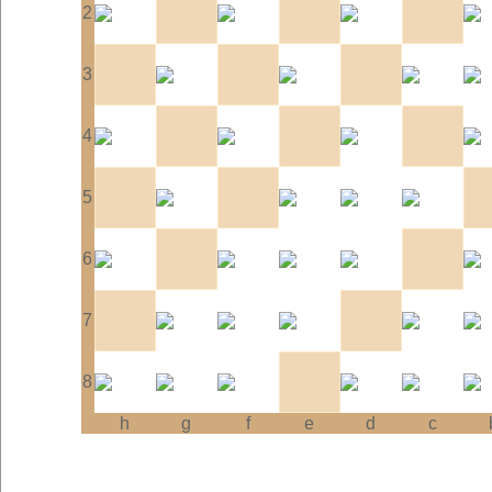
2
3
4
5
6
7
8
h
g
f
e
d
c