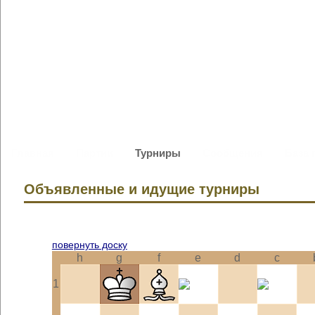
Главная
Партии
Турниры
Сообщения
База 
Объявленные и идущие турниры
повернуть доску
h
g
f
e
d
c
1