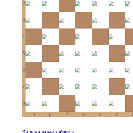
2
3
4
5
6
7
8
h
g
f
e
d
c
Эндшпильные таблицы