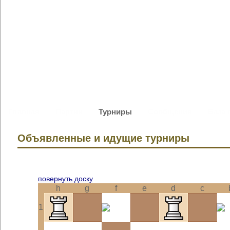
Главная
Партии
Турниры
Сообщения
База 
Объявленные и идущие турниры
повернуть доску
h
g
f
e
d
c
1