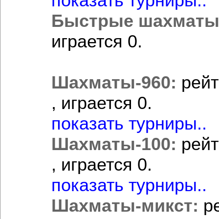
показать турниры..
Быстрые шахматы
играется 0.
Шахматы-960:
рей
, играется 0.
показать турниры..
Шахматы-100:
рей
, играется 0.
показать турниры..
Шахматы-микст:
р