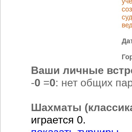
уч
со
су
ве
Да
Го
Ваши личные встре
-
0
=
0
: нет общих пар
Шахматы (классика
играется 0.