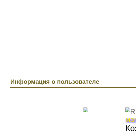
Главная
Партии
Турниры
Сообщения
База 
Информация о пользователе
ма
Ко