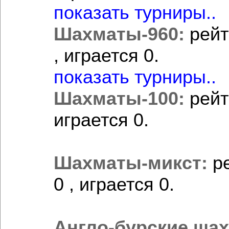
показать турниры..
Шахматы-960:
рей
, играется 0.
показать турниры..
Шахматы-100:
рей
играется 0.
Шахматы-микст:
р
0 , играется 0.
Англо-бурские ша